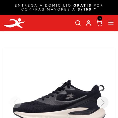
ENTREGA A DOMICILIO
GRATIS
POR
COMPRAS MAYORES A
S/169 *
0