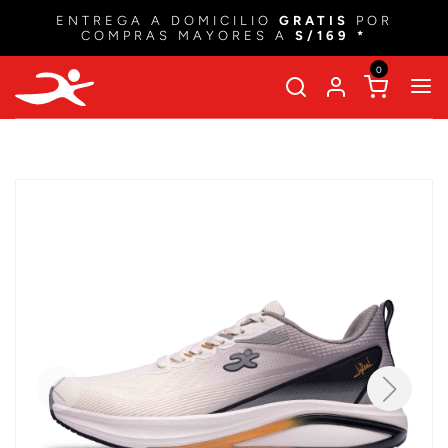
ENTREGA A DOMICILIO
GRATIS
POR
COMPRAS MAYORES A
S/169 *
0