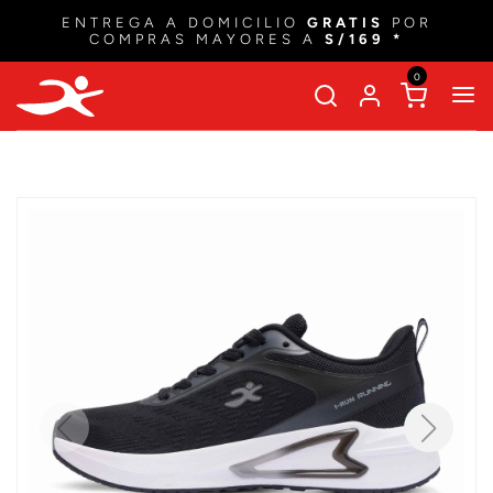
ENTREGA A DOMICILIO
GRATIS
POR
COMPRAS MAYORES A
S/169 *
0