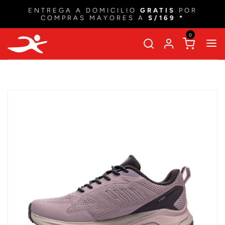
ENTREGA A DOMICILIO
GRATIS
POR
COMPRAS MAYORES A
S/169 *
0