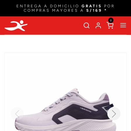
ENTREGA A DOMICILIO
GRATIS
POR
COMPRAS MAYORES A
S/169 *
0