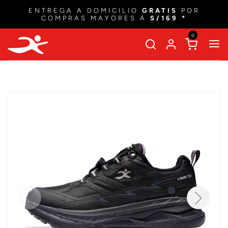
ENTREGA A DOMICILIO
GRATIS
POR
COMPRAS MAYORES A
S/169 *
0