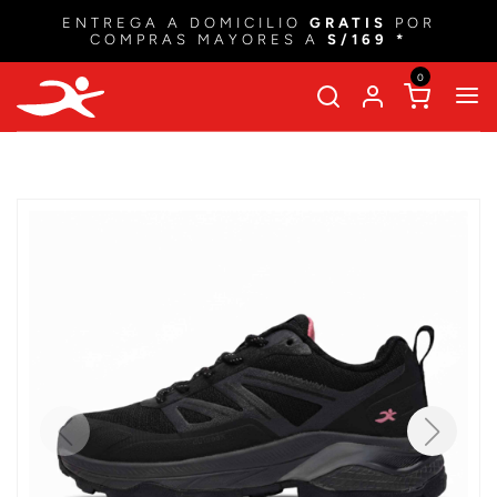
ENTREGA A DOMICILIO
GRATIS
POR
COMPRAS MAYORES A
S/169 *
0