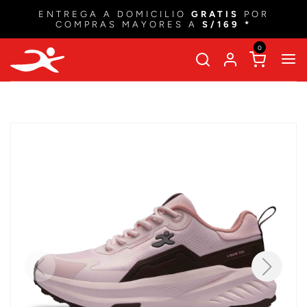
ENTREGA A DOMICILIO
GRATIS
POR
COMPRAS MAYORES A
S/169 *
0