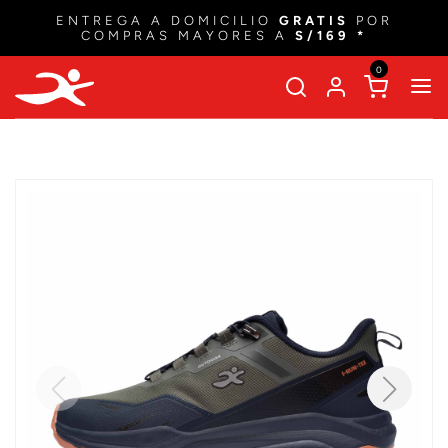
ENTREGA A DOMICILIO
GRATIS
POR
COMPRAS MAYORES A
S/169 *
0