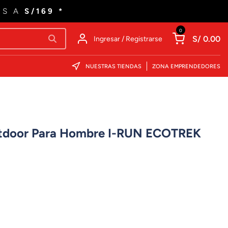
ES A
S/169 *
0
S/ 0.00
Ingresar / Registrarse
NUESTRAS TIENDAS
ZONA EMPRENDEDORES
utdoor Para Hombre I-RUN ECOTREK