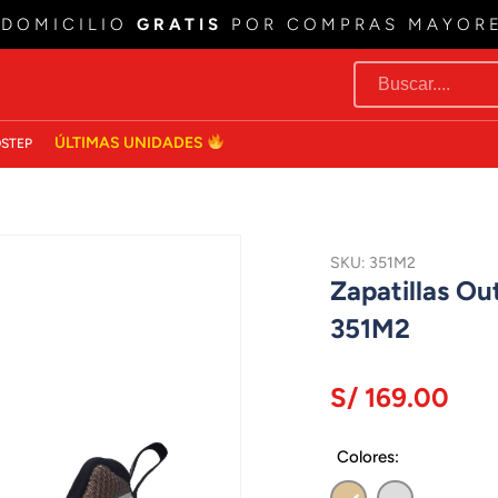
 DOMICILIO
GRATIS
POR COMPRAS MAYOR
ÚLTIMAS UNIDADES
STEP
SKU: 351M2
Zapatillas O
351M2
S/ 169.00
Colores: