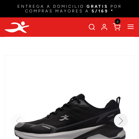
ENTREGA A DOMICILIO
GRATIS
POR
COMPRAS MAYORES A
S/169 *
0