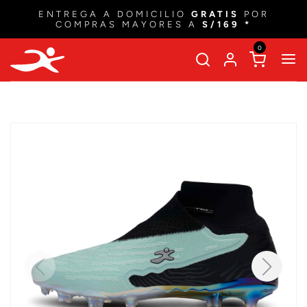
ENTREGA A DOMICILIO
GRATIS
POR
COMPRAS MAYORES A
S/169 *
0