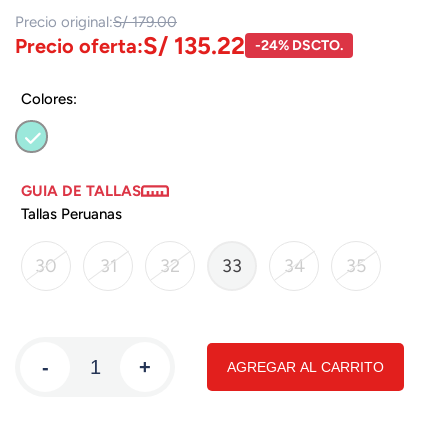
Precio original:
S/ 179.00
S/ 135.22
Precio oferta:
-24% DSCTO.
Colores:
GUIA DE TALLAS
Tallas Peruanas
30
31
32
33
34
35
-
+
AGREGAR AL CARRITO