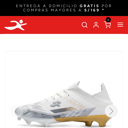
ENTREGA A DOMICILIO
GRATIS
POR
COMPRAS MAYORES A
S/169 *
0