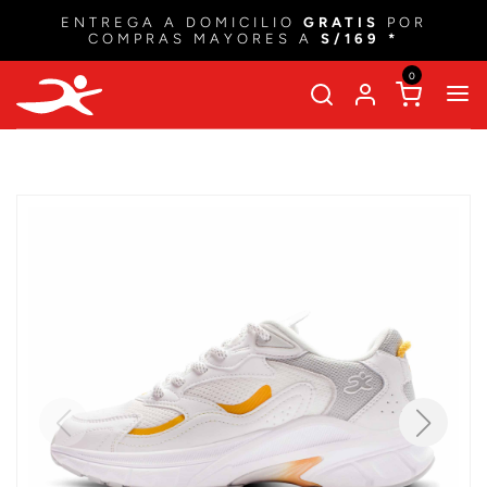
ENTREGA A DOMICILIO
GRATIS
POR
COMPRAS MAYORES A
S/169 *
0