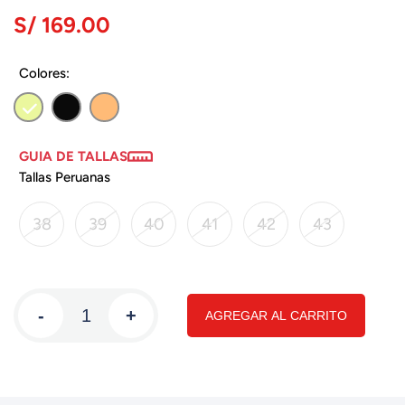
S/ 169.00
Colores:
GUIA DE TALLAS
Tallas Peruanas
38
39
40
41
42
43
-
+
AGREGAR AL CARRITO