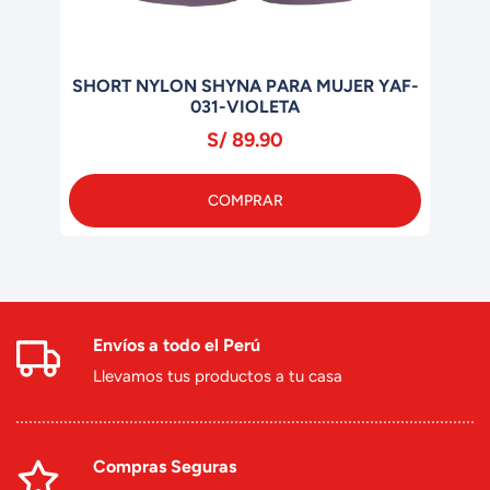
SHORT NYLON SHYNA PARA MUJER YAF-
SHO
031-VIOLETA
S/ 89.90
COMPRAR
Envíos a todo el Perú
Llevamos tus productos a tu casa
Compras Seguras