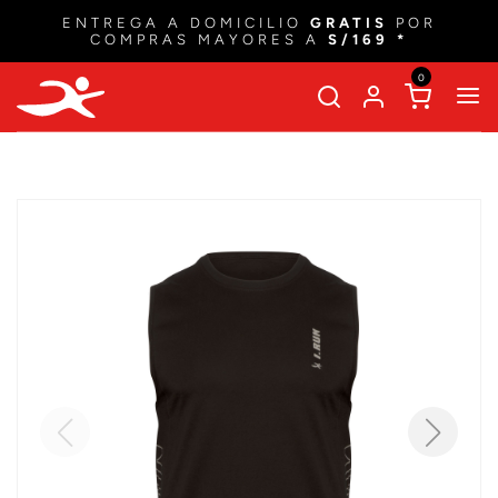
ENTREGA A DOMICILIO
GRATIS
POR
COMPRAS MAYORES A
S/169 *
0