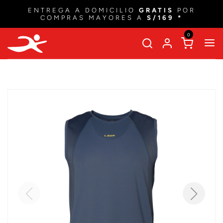
ENTREGA A DOMICILIO
GRATIS
POR
COMPRAS MAYORES A
S/169 *
0