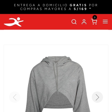
ENTREGA A DOMICILIO
GRATIS
POR
COMPRAS MAYORES A
S/169 *
0