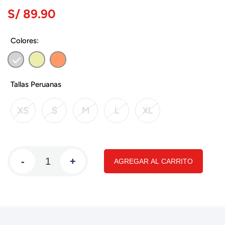
S/ 89.90
Colores:
Tallas Peruanas
XS
S
M
L
XL
-
+
AGREGAR AL CARRITO