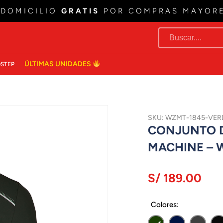
 DOMICILIO
GRATIS
POR COMPRAS MAYOR
ÚLTIMAS UNIDADES
STEP
SKU: WZMT-1845-VER
CONJUNTO D
MACHINE – 
S/ 189.00
Colores: