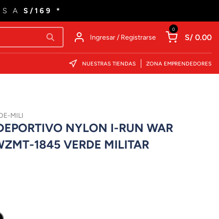
ES A
S/169 *
0
S/ 0.00
Ingresar / Registrarse
NUESTRAS TIENDAS
ZONA EMPRENDEDORES
DE-MILI
EPORTIVO NYLON I-RUN WAR
WZMT-1845 VERDE MILITAR