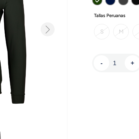
Tallas Peruanas
S
M
-
+