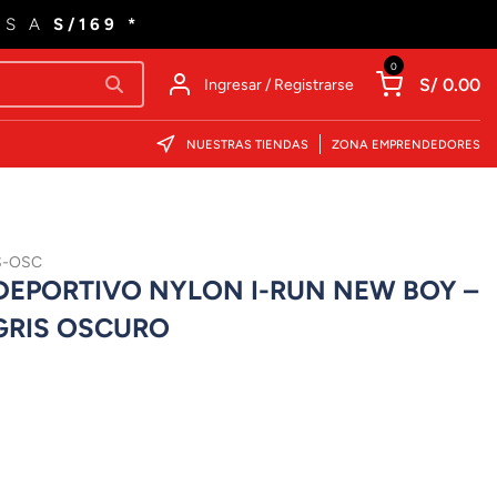
ES A
S/169 *
0
S/ 0.00
Ingresar / Registrarse
NUESTRAS TIENDAS
ZONA EMPRENDEDORES
S-OSC
EPORTIVO NYLON I-RUN NEW BOY –
GRIS OSCURO