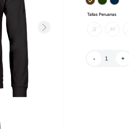
Tallas Peruanas
S
M
-
+