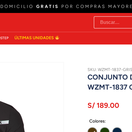
 DOMICILIO
GRATIS
POR COMPRAS MAYOR
ÚLTIMAS UNIDADES
STEP
SKU: WZMT-1837-GRI
CONJUNTO D
WZMT-1837 
S/ 189.00
Colores: