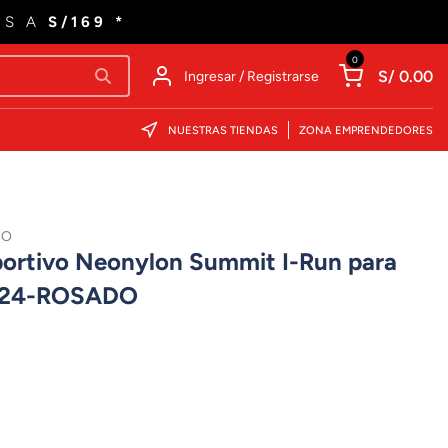
ES A
S/169 *
0
S/ 0.00
Ingresar / Registrarse
NUESTRAS TIENDAS
ZONA EMPRENDEDORES
DO
ortivo Neonylon Summit I-Run para
424-ROSADO