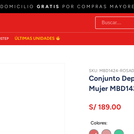
 DOMICILIO
GRATIS
POR COMPRAS MAYOR
ÚLTIMAS UNIDADES
STEP
SKU: MBD1424-ROSA
Conjunto Dep
Mujer MBD1
S/ 189.00
Colores: