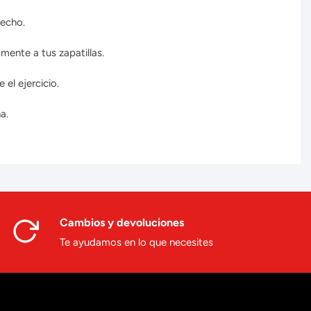
pecho.
ente a tus zapatillas.
el ejercicio.
a.
Cambios y devoluciones
Te ayudamos en lo que necesites