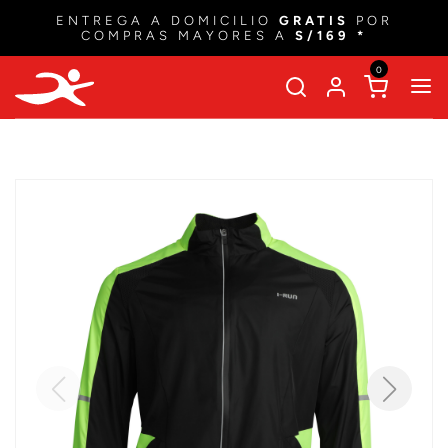
ENTREGA A DOMICILIO
GRATIS
POR
COMPRAS MAYORES A
S/169 *
0