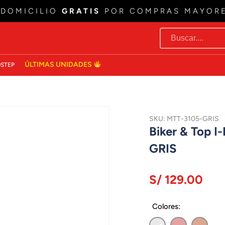
 DOMICILIO
GRATIS
POR COMPRAS MAYOR
ÚLTIMAS UNIDADES
STEP
SKU: MTT-3105-GRIS
Biker & Top I
GRIS
S/ 129.00
Colores: