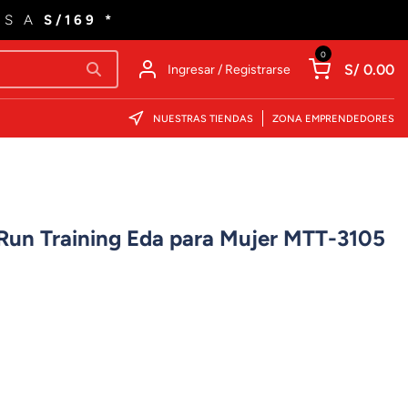
ES A
S/169 *
0
S/ 0.00
Ingresar / Registrarse
NUESTRAS TIENDAS
ZONA EMPRENDEDORES
-Run Training Eda para Mujer MTT-3105