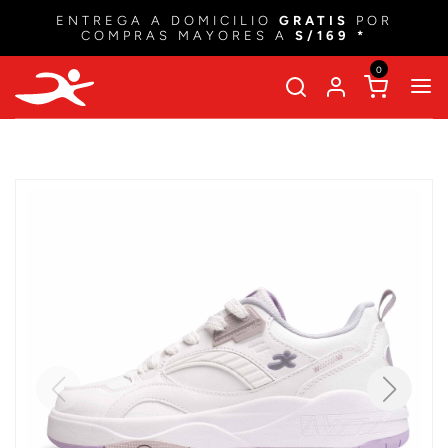
ENTREGA A DOMICILIO
GRATIS
POR
COMPRAS MAYORES A
S/169 *
0