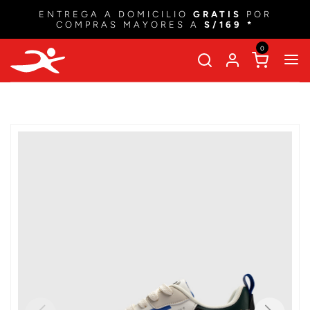
ENTREGA A DOMICILIO
GRATIS
POR
COMPRAS MAYORES A
S/169 *
0