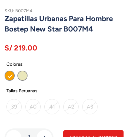
SKU: B007M4
Zapatillas Urbanas Para Hombre
Bostep New Star B007M4
S/ 219.00
Colores:
Tallas Peruanas
39
40
41
42
43