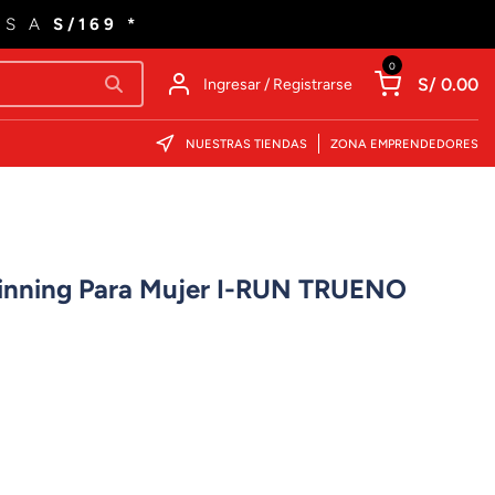
ES A
S/169 *
0
S/ 0.00
Ingresar / Registrarse
NUESTRAS TIENDAS
ZONA EMPRENDEDORES
rainning Para Mujer I-RUN TRUENO