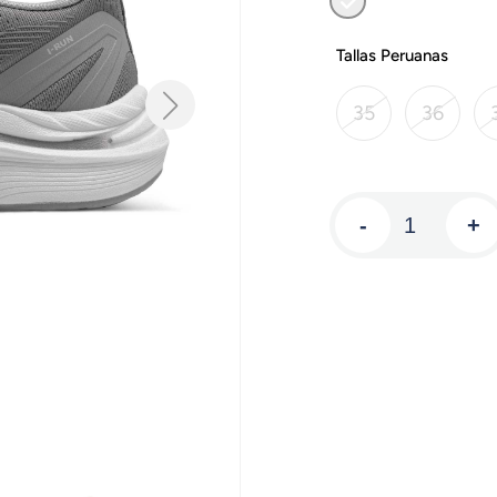
Tallas Peruanas
35
36
-
+