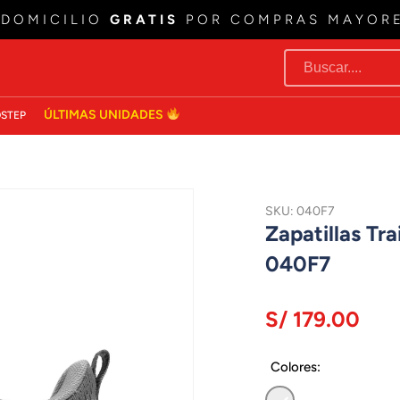
 DOMICILIO
GRATIS
POR COMPRAS MAYOR
ÚLTIMAS UNIDADES
STEP
SKU: 040F7
Zapatillas T
040F7
S/ 179.00
Colores: