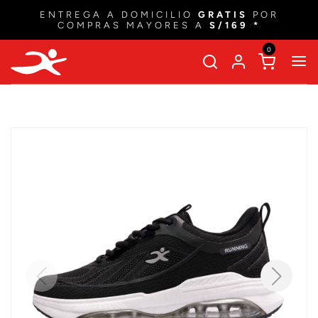
ENTREGA A DOMICILIO
GRATIS
POR
COMPRAS MAYORES A
S/169 *
0