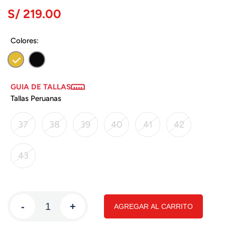
S/ 219.00
Colores:
GUIA DE TALLAS
Tallas Peruanas
37
38
39
40
41
42
43
-
+
AGREGAR AL CARRITO