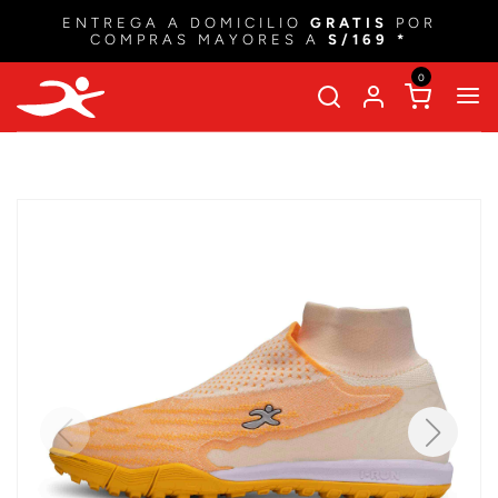
ENTREGA A DOMICILIO
GRATIS
POR
COMPRAS MAYORES A
S/169 *
0