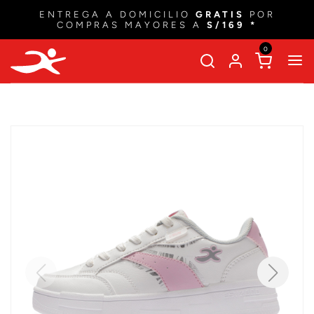
ENTREGA A DOMICILIO
GRATIS
POR
COMPRAS MAYORES A
S/169 *
0