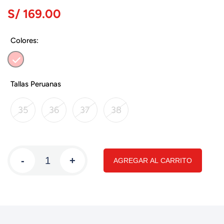
S/ 169.00
Colores:
Tallas Peruanas
35
36
37
38
-
+
AGREGAR AL CARRITO