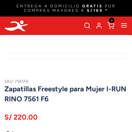
ENTREGA A DOMICILIO
GRATIS
POR
COMPRAS MAYORES A
S/169 *
0
SKU: 7561F6
Zapatillas Freestyle para Mujer I-RUN
RINO 7561 F6
S/ 220.00