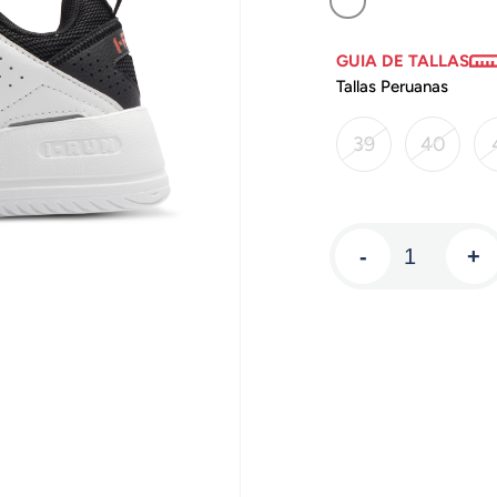
GUIA DE TALLAS
Tallas Peruanas
39
40
-
+