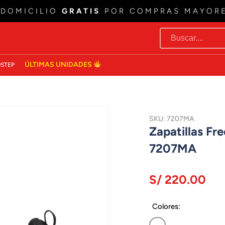
 DOMICILIO
GRATIS
POR COMPRAS MAYOR
ÚLTIMAS UNIDADES
STEP
SKU: 7207MA
Zapatillas F
7207MA
S/ 220.00
Colores: