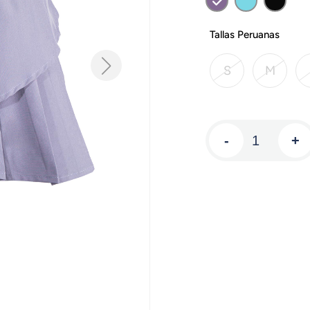
Tallas Peruanas
S
M
-
+