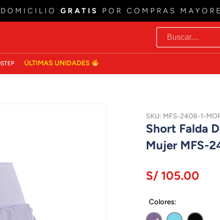
 DOMICILIO
GRATIS
POR COMPRAS MAYOR
ÚLTIMAS UNIDADES
STEP
SKU: MFS-2408-1-M
Short Falda D
Mujer MFS-
S/ 105.00
Colores: