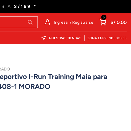
ES A
S/169 *
0
S/ 0.00
Ingresar / Registrarse
NUESTRAS TIENDAS
ZONA EMPRENDEDORES
ORADO
eportivo I-Run Training Maia para
2408-1 MORADO