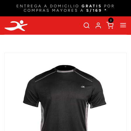
ENTREGA A DOMICILIO
GRATIS
POR
COMPRAS MAYORES A
S/169 *
0