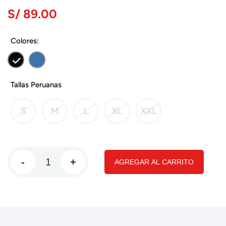
S/ 89.00
Colores:
Tallas Peruanas
S
M
L
XL
XXL
-
+
AGREGAR AL CARRITO