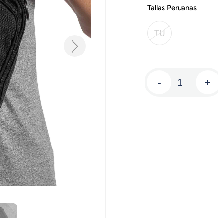
Tallas Peruanas
TU
-
+