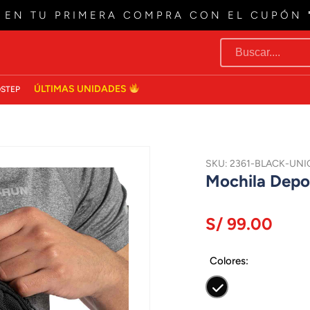
EN TU PRIMERA COMPRA CON EL CUPÓN
ÚLTIMAS UNIDADES
STEP
SKU: 2361-BLACK-UNI
Mochila Depo
S/ 99.00
Colores: