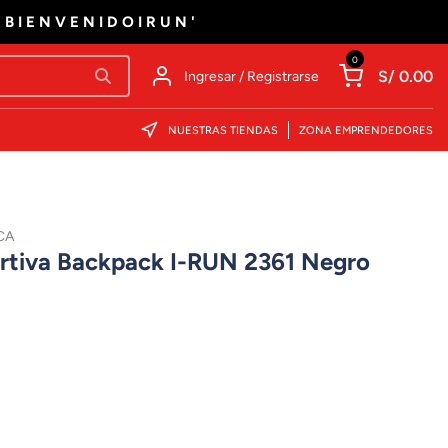
'BIENVENIDOIRUN'
0
S/ 0.00
Ingresar / Registrarse
NUESTRAS TIENDAS
ZONA EMPRENDEDORES
CA
rtiva Backpack I-RUN 2361 Negro